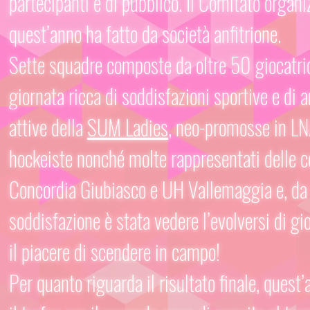
partecipanti e di pubblico. Il Comitato orga
quest’anno ha fatto da società anfitrione.
Sette squadre composte da oltre 50 giocatrici
giornata ricca di soddisfazioni sportive e di 
attive della
SUM Ladies
, neo-promosse in LN
hockeiste nonché molte rappresentati delle
Concordia Giubiasco e UH Vallemaggia e, da 
soddisfazione è stata vedere l’evolversi di 
il piacere di scendere in campo!
Per quanto riguarda il risultato finale, quest