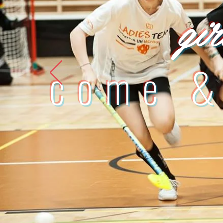
gir
come &