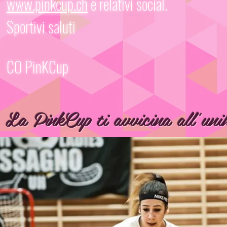
www.pinkcup.ch
e relativi social.
Sportivi saluti
CO PinKCup
La
PinkCup
ti avvicina all'uni