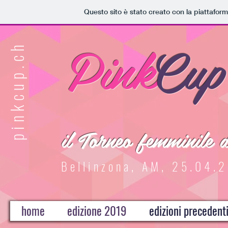
Questo sito è stato creato con la piattafor
Pink
Cup
pinkcup.ch
il Torneo femminile 
Bellinzona, AM, 25.04.
home
edizione 2019
edizioni precedent